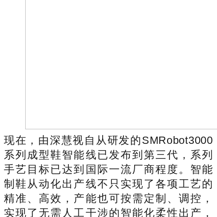
现在，由深慧视自从研发的SMRobot3000
系列成型鞋智能线已发布到第三代，系列
手艺目标已达到国际一流厂商程度。智能
制鞋从动化出产线不只实现了各项工艺的
精准、高效，产能也可按需定制、调控，
实现了无需人工干涉的智能化柔性出产，