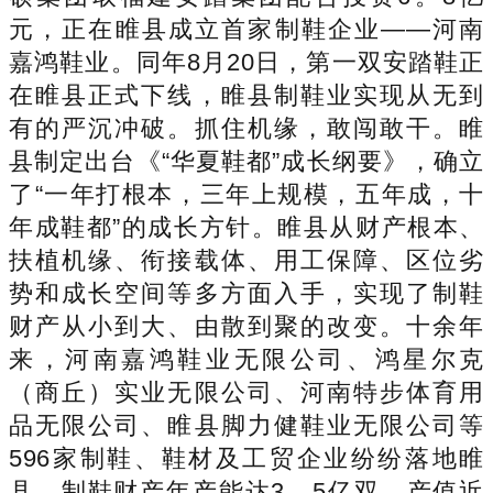
元，正在睢县成立首家制鞋企业——河南
嘉鸿鞋业。同年8月20日，第一双安踏鞋正
在睢县正式下线，睢县制鞋业实现从无到
有的严沉冲破。抓住机缘，敢闯敢干。睢
县制定出台《“华夏鞋都”成长纲要》，确立
了“一年打根本，三年上规模，五年成，十
年成鞋都”的成长方针。睢县从财产根本、
扶植机缘、衔接载体、用工保障、区位劣
势和成长空间等多方面入手，实现了制鞋
财产从小到大、由散到聚的改变。十余年
来，河南嘉鸿鞋业无限公司、鸿星尔克
（商丘）实业无限公司、河南特步体育用
品无限公司、睢县脚力健鞋业无限公司等
596家制鞋、鞋材及工贸企业纷纷落地睢
县，制鞋财产年产能达3。5亿双，产值近