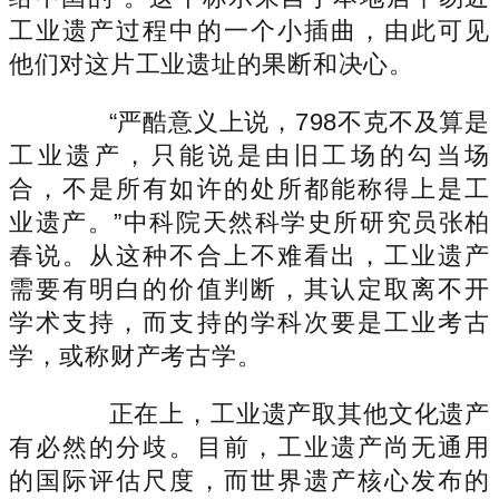
工业遗产过程中的一个小插曲，由此可见
他们对这片工业遗址的果断和决心。
“严酷意义上说，798不克不及算是
工业遗产，只能说是由旧工场的勾当场
合，不是所有如许的处所都能称得上是工
业遗产。”中科院天然科学史所研究员张柏
春说。从这种不合上不难看出，工业遗产
需要有明白的价值判断，其认定取离不开
学术支持，而支持的学科次要是工业考古
学，或称财产考古学。
正在上，工业遗产取其他文化遗产
有必然的分歧。目前，工业遗产尚无通用
的国际评估尺度，而世界遗产核心发布的