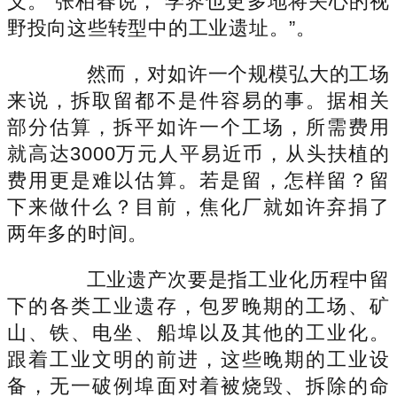
义。”张柏春说，“学界也更多地将关心的视
野投向这些转型中的工业遗址。”。
然而，对如许一个规模弘大的工场
来说，拆取留都不是件容易的事。据相关
部分估算，拆平如许一个工场，所需费用
就高达3000万元人平易近币，从头扶植的
费用更是难以估算。若是留，怎样留？留
下来做什么？目前，焦化厂就如许弃捐了
两年多的时间。
工业遗产次要是指工业化历程中留
下的各类工业遗存，包罗晚期的工场、矿
山、铁、电坐、船埠以及其他的工业化。
跟着工业文明的前进，这些晚期的工业设
备，无一破例埠面对着被烧毁、拆除的命