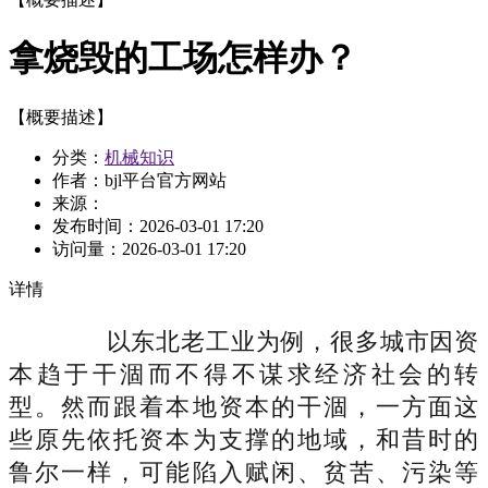
拿烧毁的工场怎样办？
【概要描述】
分类：
机械知识
作者：bjl平台官方网站
来源：
发布时间：
2026-03-01 17:20
访问量：
2026-03-01 17:20
详情
以东北老工业为例，很多城市因资
本趋于干涸而不得不谋求经济社会的转
型。然而跟着本地资本的干涸，一方面这
些原先依托资本为支撑的地域，和昔时的
鲁尔一样，可能陷入赋闲、贫苦、污染等