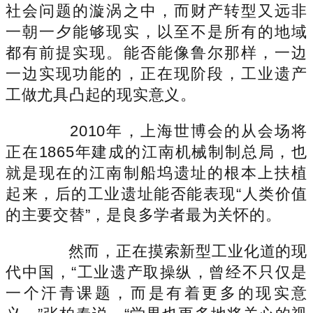
社会问题的漩涡之中，而财产转型又远非
一朝一夕能够现实，以至不是所有的地域
都有前提实现。能否能像鲁尔那样，一边
一边实现功能的，正在现阶段，工业遗产
工做尤具凸起的现实意义。
2010年，上海世博会的从会场将
正在1865年建成的江南机械制制总局，也
就是现在的江南制船坞遗址的根本上扶植
起来，后的工业遗址能否能表现“人类价值
的主要交替”，是良多学者最为关怀的。
然而，正在摸索新型工业化道的现
代中国，“工业遗产取操纵，曾经不只仅是
一个汗青课题，而是有着更多的现实意