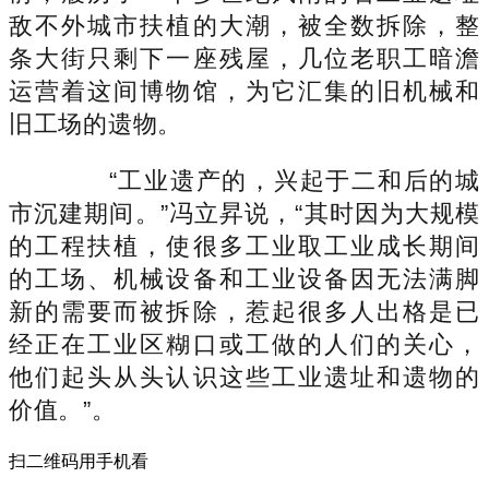
敌不外城市扶植的大潮，被全数拆除，整
条大街只剩下一座残屋，几位老职工暗澹
运营着这间博物馆，为它汇集的旧机械和
旧工场的遗物。
“工业遗产的，兴起于二和后的城
市沉建期间。”冯立昇说，“其时因为大规模
的工程扶植，使很多工业取工业成长期间
的工场、机械设备和工业设备因无法满脚
新的需要而被拆除，惹起很多人出格是已
经正在工业区糊口或工做的人们的关心，
他们起头从头认识这些工业遗址和遗物的
价值。”。
扫二维码用手机看