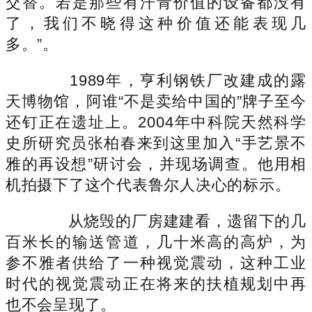
交替。若是那些有汗青价值的设备都没有
了，我们不晓得这种价值还能表现几
多。”。
1989年，亨利钢铁厂改建成的露
天博物馆，阿谁“不是卖给中国的”牌子至今
还钉正在遗址上。2004年中科院天然科学
史所研究员张柏春来到这里加入“手艺景不
雅的再设想”研讨会，并现场调查。他用相
机拍摄下了这个代表鲁尔人决心的标示。
从烧毁的厂房建建看，遗留下的几
百米长的输送管道，几十米高的高炉，为
参不雅者供给了一种视觉震动，这种工业
时代的视觉震动正在将来的扶植规划中再
也不会呈现了。