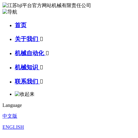
首页
关于我们

机械自动化

机械知识

联系我们

Language
中文版
ENGLISH