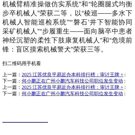
机械臂精准操做仿实系统”和“轮圈腿式均衡
步卒机械人”荣获二等，以“棱巡——多水下
机械人智能巡检系统”“‘磐石’井下智能协同
采矿机械人”“步履重生——面向脑卒中患者
神经沉塑的柔性下肢康复机械人”和“危境前
锋：盲区摸索机械警犬”荣获三等。
扫二维码用手机看
上一篇：
2025 江苏优良平易近办本科排行榜：审计王牌 +
:
下一篇：
何小鹏正在广州小鹏汽车科技公司职位发生变动
:
上一篇：
2025 江苏优良平易近办本科排行榜：审计王牌 +
:
下一篇：
何小鹏正在广州小鹏汽车科技公司职位发生变动
:
销售热线
0523-87590811
联系电话：
0523-87590811