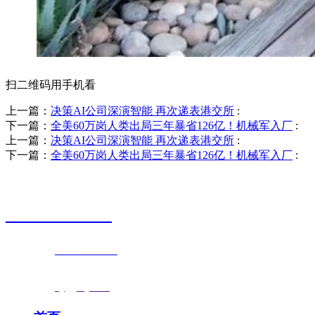
扫二维码用手机看
上一篇：
决策AI公司深演智能 再次递表港交所
:
下一篇：
全美60万岗人类出局三年暴省126亿！机械军入厂
:
上一篇：
决策AI公司深演智能 再次递表港交所
:
下一篇：
全美60万岗人类出局三年暴省126亿！机械军入厂
:
销售热线
0523-87590811
联系电话：
0523-87590811
传真号码：0523-87686463
邮箱地址：
nj@jsnj.com