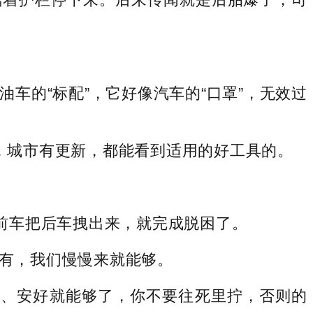
的“标配”，它好像汽车的“口罩”，无效过
城市有更新，都能看到适用的好工具的。
前车把后车拽出来，就完成脱困了。
有，我们慢慢来就能够。
、安好就能够了，你不要往死里拧，否则的