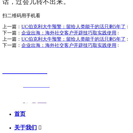
话，过会儿转不出来。
扫二维码用手机看
上一篇：
UC伯克利大牛预警：留给人类能干的活只剩5年了
:
下一篇：
企业出海：海外社交客户开辟技巧取实践使用
:
上一篇：
UC伯克利大牛预警：留给人类能干的活只剩5年了
:
下一篇：
企业出海：海外社交客户开辟技巧取实践使用
:
销售热线
0523-87590811
联系电话：
0523-87590811
传真号码：0523-87686463
邮箱地址：
nj@jsnj.com
首页
关于我们
