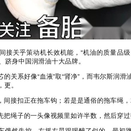
关乎策动机长效机能，“机油的质量品级（如A
年、跻身中国润滑油十大品牌。
关系好像“血液”取“肾净”，而韦尔斯润滑
，更。
间接扣正在拖车钩；若是是通俗的拖车绳，
把绳子的一头像视频里如许半数，然后穿过
俄然失控，左摇左晃跟喝醉了似的，最初蹭