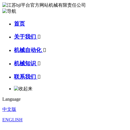
首页
关于我们

机械自动化

机械知识

联系我们

Language
中文版
ENGLISH