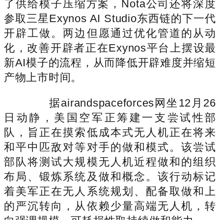
了供给模子压缩方案，Nota公司还将深度
参取三星Exynos AI Studio东西链的下一代
开辟工做。两边但愿通过优化管道的从动
化，改善开辟者正在Exynos平台上摆设最
新AI模子的流程，从而降低开辟难度并缩短
产物上市时间。
据airandspaceforces网坐12月26
日动静，美国空军正筹建一支尝试性部
队，旨正在摸索低成本式无人机正在将来
和平中匹敌对等对手的做和模式。该尝试
部队将测试大规模无人机近程做和的组织
布局、锻炼系统及做和概念。该行动标记
着美军正在无人系统规划、配备取做和上
的严沉转向，从依赖少量高端无人机，转