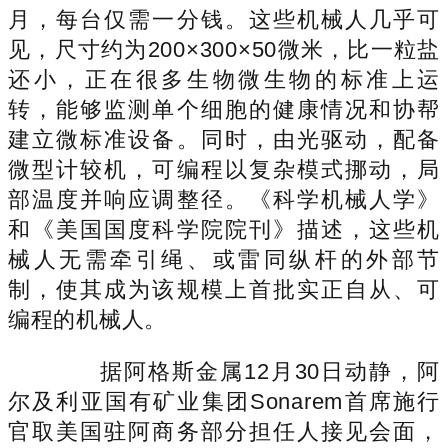
月，每台仅需一分钱。这些机械人几乎可
见，尺寸约为200×300×50微米，比一粒盐
还小，正在很多生物微生物的标准上运
转，能够监测单个细胞的健康情况和协帮
建立微标准设备。同时，由光驱动，配备
微型计较机，可编程以复杂模式挪动，局
部温度并响应调整径。《科学机械人学》
和《美国国度科学院院刊》描述，这些机
械人无需牵引绳、或雷同纵杆的外部节
制，使其成为该规模上首批实正自从、可
编程的机械人。
据阿格斯金属12月30日动静，阿
尔及利亚国有矿业集团Sonarem首席施行
官取美国驻阿商务部分担任人接见会面，