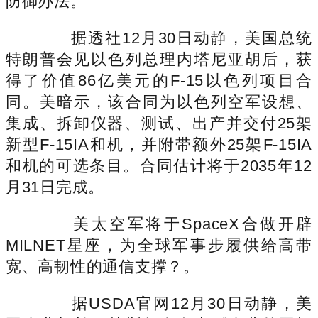
防御办法。
据透社12月30日动静，美国总统
特朗普会见以色列总理内塔尼亚胡后，获
得了价值86亿美元的F-15以色列项目合
同。美暗示，该合同为以色列空军设想、
集成、拆卸仪器、测试、出产并交付25架
新型F-15IA和机，并附带额外25架F-15IA
和机的可选条目。合同估计将于2035年12
月31日完成。
美太空军将于SpaceX合做开辟
MILNET星座，为全球军事步履供给高带
宽、高韧性的通信支撑？。
据USDA官网12月30日动静，美