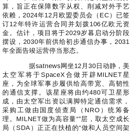
算，旨正在保障数字从权、削减对外手艺
依赖，2024年12月欧盟委员会（EC）已签
订12年特许运营合同并划拨106亿欧元资
金。估计，项目将于2029岁暮启动分阶段
摆设，2030年前供给初步通信办事，2031
年全面告竣运营停当形态。
据satnews网坐12月30日动静，美
太空军将于SpaceX合做开辟MILNET星
座，为全球军事步履供给高带宽、高韧性
的通信支撑。该星座将由约480可卫星形
成，由太空军出资以满脚特定通信需求，
采购工做由国度侦查局（NRO）统筹备
理。MILNET做为高容量“”层，取太空成长
局（SDA）正正在扶植的“做和人员空间架