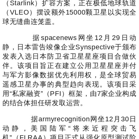
（Starlink）扩容方案，正在极低地球轨道
（VLEO）摆设额外15000颗卫星以实现全
球无缝曲连笼盖。
据spacenews网坐12月29日动
静，日本雷告竣像企业Synspective于颁布
发表入选日本防卫省卫星星座项目合做伙
伴。该项目旨正在建立公用卫星星座并付
与军方影像数据优先利用权，是全球贸易
遥感卫星办事的典型趋向表现。该项目采
用“私家融资”（PFI）框架，由7家企业构成
的结合体担任研发取运营。
据armyrecognition网坐12月30日
动静，美国陆军“将来近程突击飞
机”（FLRAA）项目正式从强化原型测试阶