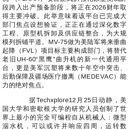
段跨入出产预备阶段，将正在2026财年取
得主要冲破。此举意味着该平台已完成大
部门焦点设想验证，正正在通过深化数字
工程、原型机拆卸及供应链整合，为大规
模列拆铺平道。MV-75做为美陆军将来垂曲
起降（FVL）项目标主要构成部门，将替代
老旧UH-60“黑鹰”曲升机的新一代通用平
台，更是美军沉塑将来数十年空中突击、
后勤保障及疆场医疗撤离（MEDEVAC）能
力的绝对焦点。
据Techxplore12月25日动静，美
国大学和密歇根大学的研究人员创制了世
界上最小的完全可编程自从机械人：微型
泅水机，可以或许并响应四周，运转数