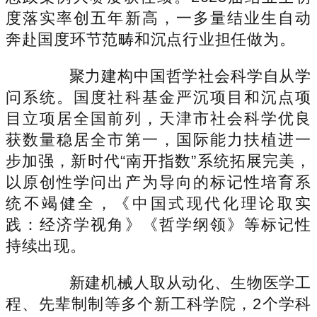
度落实率创五年新高，一多量结业生自动
奔赴国度环节范畴和沉点行业担任做为。
聚力建构中国哲学社会科学自从学
问系统。国度社科基金严沉项目和沉点项
目立项居全国前列，天津市社会科学优良
获数量稳居全市第一，国际能力扶植进一
步加强，新时代“南开指数”系统拓展完美，
以原创性学问出产为导向的标记性培育系
统不竭健全，《中国式现代化理论取实
践：经济学视角》《哲学纲领》等标记性
持续出现。
新建机械人取从动化、生物医学工
程、先辈制制等多个新工科学院，2个学科