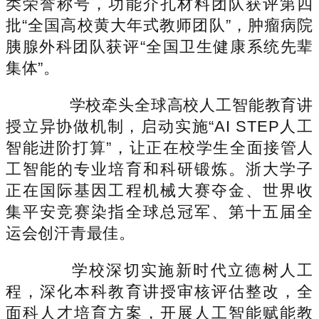
类荣誉称号，功能介孔材料团队获评第四
批“全国高校黄大年式教师团队”，肿瘤病院
胰腺外科团队获评“全国卫生健康系统先辈
集体”。
学校牵头全球高校人工智能教育讲
授立异协做机制，启动实施“AI STEP人工
智能进阶打算”，让正在校学生全面接管人
工智能的专业培育和科研锻炼。浙大学子
正在国际基因工程机械大赛夺金、世界收
集平安竞赛染指全球总冠军、第十五届全
运会创汗青最佳。
学校深切实施新时代立德树人工
程，深化本科教育讲授审核评估整改，全
面科人才培育方案，开展人工智能赋能教