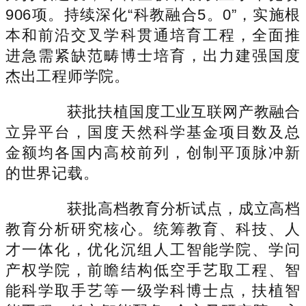
906项。持续深化“科教融合5。0”，实施根
本和前沿交叉学科贯通培育工程，全面推
进急需紧缺范畴博士培育，出力建强国度
杰出工程师学院。
获批扶植国度工业互联网产教融合
立异平台，国度天然科学基金项目数及总
金额均各国内高校前列，创制平顶脉冲新
的世界记载。
获批高档教育分析试点，成立高档
教育分析研究核心。统筹教育、科技、人
才一体化，优化沉组人工智能学院、学问
产权学院，前瞻结构低空手艺取工程、智
能科学取手艺等一级学科博士点，扶植智