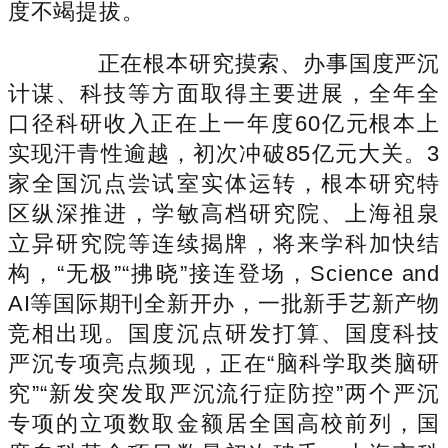
度不竭提拔。
正在根本研究摸索、办事国度严沉
计谋、科技等方面取得主要进展，全年全
口径科研收入正在上一年度60亿元根本上
实现汗青性逾越，初次冲破85亿元大关。3
家全国沉点尝试室实体运转，根本研究特
区纵深推进，学敏高档研究院、上海祖泉
立异研究院等连续揭牌，将来学科加快结
构，“无极”“拂晓”接连登场，Science and
AI等国际期刊全新开办，一批新手艺新产物
竞相出现。国度沉点研发打算、国度科技
严沉专项亮点频现，正在“脑科学取类脑研
究”“新发突发取严沉流行症防控”两个严沉
专项的立项数取金额居全国高校前列，国