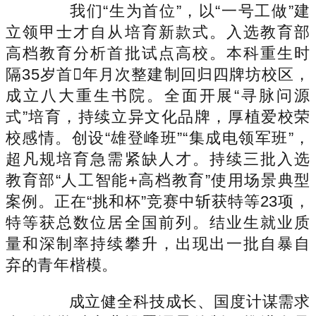
我们“生为首位”，以“一号工做”建
立领甲士才自从培育新款式。入选教育部
高档教育分析首批试点高校。本科重生时
隔35岁首年月次整建制回归四牌坊校区，
成立八大重生书院。全面开展“寻脉问源
式”培育，持续立异文化品牌，厚植爱校荣
校感情。创设“雄登峰班”“集成电领军班”，
超凡规培育急需紧缺人才。持续三批入选
教育部“人工智能+高档教育”使用场景典型
案例。正在“挑和杯”竞赛中斩获特等23项，
特等获总数位居全国前列。结业生就业质
量和深制率持续攀升，出现出一批自暴自
弃的青年楷模。
成立健全科技成长、国度计谋需求