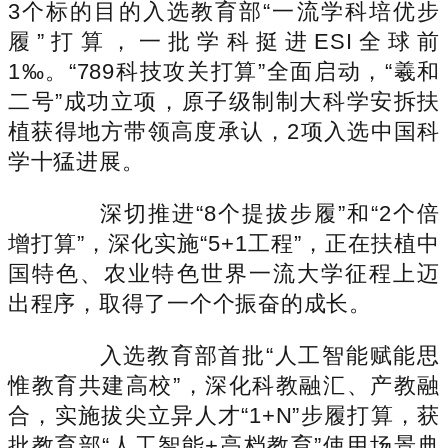
3个标的目的入选教育部“一流学科培优步
履”打算，一批学科挺进ESI全球前
1‰。“789科技攻关打算”全面启动，“羲和
二号”成功立项，原子级制制大科学安拆扶
植获得地方带领高度承认，2项入选中国科
学十猛进展。
深切推进“8个提拔步履”和“2个倍
增打算”，深化实施“5+1工程”，正在扶植中
国特色、农业特色世界一流大学征程上迈
出程序，取得了一个个振奋的成长。
入选教育部首批“人工智能赋能思
惟教育共建高校”，深化科教融汇、产教融
合，实施拔尖立异人才“1+N”步履打算，获
批教育部“人工智能+高档教育”使用场景典