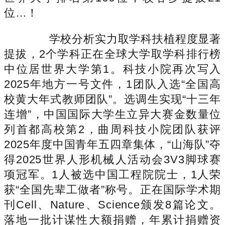
位…！
学校分析实力取学科扶植程度显著
提拔，2个学科正在全球大学取学科排行榜
中位居世界大学第1。科技小院再次写入
2025年地方一号文件，1团队入选“全国高
校黄大年式教师团队”。选调生实现“十三年
连增”，中国国际大学生立异大赛金数量位
列首都高校第2，曲周科技小院团队获评
2025年度中国青年五四章集体，“山海队”夺
得2025世界人形机械人活动会3V3脚球赛
项冠军。1人被选中国工程院院士，1人荣
获“全国先辈工做者”称号。正在国际学术期
刊Cell、Nature、Science颁发8篇论文。
落地一批计谋性大额捐赠，年累计捐赠资