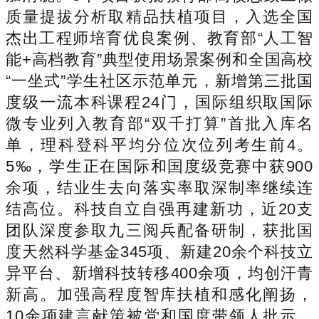
质量提拔分析取精品扶植项目，入选全国
杰出工程师培育优良案例、教育部“人工智
能+高档教育”典型使用场景案例和全国高校
“一坐式”学生社区示范单元，新增第三批国
度级一流本科课程24门，国际组织取国际
微专业列入教育部“双千打算”首批入库名
单，理科登科平均分位次位列考生前4。
5‰，学生正在国际和国度级竞赛中获900
余项，结业生去向落实率取深制率继续连
结高位。科技自立自强再建新功，近20支
团队深度参取九三阅兵配备研制，获批国
度天然科学基金345项、新建20余个科技立
异平台、新增科技转移400余项，均创汗青
新高。加强高程度智库扶植和感化阐扬，
10余项建言献策被党和国度带领人批示。