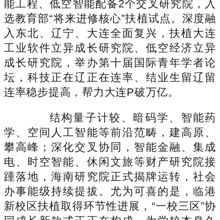
能工程、低空智能配备2个交叉研究院，入
选教育部“将来进修核心”扶植试点。深度融
入东北、辽宁、大连全面复兴，扶植大连
工业软件立异成长研究院、低空经济立异
成长研究院，举办第十届国际青年学者论
坛，科技正在辽正在连率、结业生留辽留
连率稳步提高，帮力大连P破万亿。
结构量子计较、暗码学、智能药
学、空间人工智能等前沿范畴，建高原、
攀高峰；深化交叉协同，智能金融、集成
电、时空智能、休闲文旅等财产研究院接
踵落地，海南研究院正式揭牌运转，社会
办事能级持续提拔。尤为可喜的是，临港
新校区扶植取得环节性进展，“一校三区”协