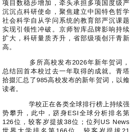
项目数稳步增加，牵头承担多项国度级严
沉沉点科研使命，聚焦建立中国特色哲学
社会科学自从学问系统的教育部严沉课题
实现引领性冲破。京师智库品牌影响持续
扩大，科研量质齐升，省部级项创汗青新
高。
多所高校发布2026年新年贺词，
总结回首本校过去一年取得的成就。青塔
拾掇汇总了985高校发布的新年贺词，以飨
读者。
学校正在各类全球排行榜上持续强
势攀升，此中，跻身ESI全球分析排名第
126位，较客岁提拔38位；位列US News
世界大学排名第166位，较客岁提拔21