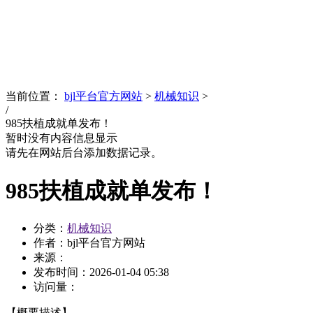
News
文化品牌
当前位置：
bjl平台官方网站
>
机械知识
>
/
985扶植成就单发布！
暂时没有内容信息显示
请先在网站后台添加数据记录。
985扶植成就单发布！
分类：
机械知识
作者：bjl平台官方网站
来源：
发布时间：
2026-01-04 05:38
访问量：
【概要描述】