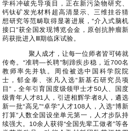
学科冲破先导项目，正在新污染物研究、
钙钛矿发光材料超高清显示、三维挂谷猜
想研究等范畴取得显著进展，“介入式脑机
接口”获全国发现博览会金，原创抗肿瘤新
药获批进入Ⅲ期临床试验。
聚人成才，让每一位师者皆可铸就
传奇。“准聘—长聘”制蹄疾步稳，近700名
教师率先并轨。周俭被选中国科学院院
士，郁金泰、张凡入选“新基石研究员项
目”，全年引育国度级领甲士才50人、国度
级青年人才81人，引进相辉学者8人，遴选
新一批“高见”“卓学”人才108人，入选“博新
打算”人数全国设坐单元第一，人才步队持
续强大。10余人获得“全国先辈工做者”等各