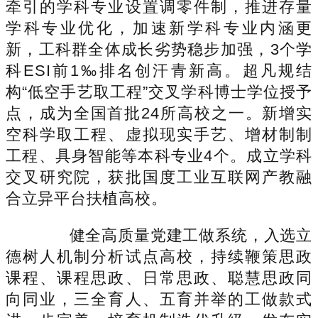
牵引的学科专业设置调零件制，推进存量
学科专业优化，加速新学科专业内涵更
新，工科群全体成长劣势稳步加强，3个学
科ESI前1‰排名创汗青新高。超凡规结
构“低空手艺取工程”交叉学科博士学位授予
点，成为全国首批24所高校之一。新增实
空科学取工程、虚拟现实手艺、增材制制
工程、具身智能等本科专业4个。成立学科
交叉研究院，获批国度工业互联网产教融
合立异平台扶植高校。
健全高质量党建工做系统，入选立
德树人机制分析试点高校，持续鞭策思政
课程、课程思政、日常思政、聪慧思政同
向同业，三全育人、五育并举的工做款式