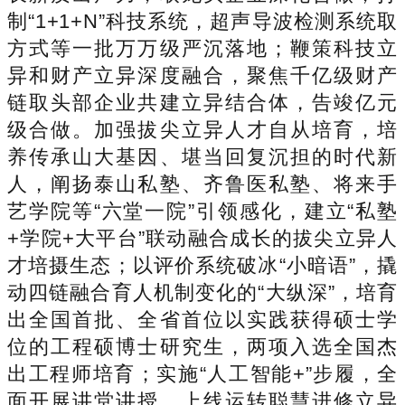
制“1+1+N”科技系统，超声导波检测系统取
方式等一批万万级严沉落地；鞭策科技立
异和财产立异深度融合，聚焦千亿级财产
链取头部企业共建立异结合体，告竣亿元
级合做。加强拔尖立异人才自从培育，培
养传承山大基因、堪当回复沉担的时代新
人，阐扬泰山私塾、齐鲁医私塾、将来手
艺学院等“六堂一院”引领感化，建立“私塾
+学院+大平台”联动融合成长的拔尖立异人
才培摄生态；以评价系统破冰“小暗语”，撬
动四链融合育人机制变化的“大纵深”，培育
出全国首批、全省首位以实践获得硕士学
位的工程硕博士研究生，两项入选全国杰
出工程师培育；实施“人工智能+”步履，全
面开展讲堂讲授，上线运转聪慧进修立异