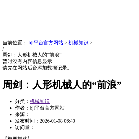
News
文化品牌
当前位置：
bjl平台官方网站
>
机械知识
>
/
周剑：人形机械人的“前浪”
暂时没有内容信息显示
请先在网站后台添加数据记录。
周剑：人形机械人的“前浪”
分类：
机械知识
作者：bjl平台官方网站
来源：
发布时间：
2026-01-08 06:40
访问量：
【概要描述】