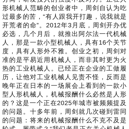
形机械人范畴的创业者中，周剑自认为吃
过最多的苦，“有人跟我开打趣，说我就是
开荒者的命”。2012年3月底，周剑开办优
必选，几个月后，就推出阿尔法一代机械
人，那是一款小型机械人，具有16个关节
度，具有人形外不雅。创业之初，周剑对
准的是平易近用机械人，而非其时更为火
热的工业机械人。已经正在企业的工做履
历，让他对工业机械人见责不怪，反而是
晚年正在日本的一场展会上看到的一款小
型人形机械人，机械报酬什么必然是人形
的？这是一个正在2025年城市被频频提及
的问题。十多年前，周剑就几次碰到雷同
的问题：将来的机械报酬什么不克不及是
轮式、履带式？“我们老是正在关心机械人