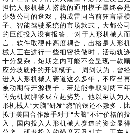
担忧人形机械人搭载的通用模子最终会是
少数公司的逛戏，构成雷同当前狂言语模
子、智能驾驶系统的市场款式，大都公司
的巨额投入没有报答。“对于人形机械人而
言，软件取硬件高度耦合，出格是人形机
械人正在进行一些细密操做时，活动轨迹
十分复杂，短期之内可能不会呈现一款顺
应分歧硬件的开源模子。”周剑认为，曾经
进入人形机械人赛道这么多年，不应当再
被动期待开源模子，若是能争取到两三年
的先机就脚够成立起劣势。他以至认为人
形机械人“大脑”研发“烧”的钱还不敷多，比
拟于美国合作敌手对于“大脑”不计价格的投
入，国内投入人形机械人赛道的资金显得
分离，研发投入的强度不及对方。正在人