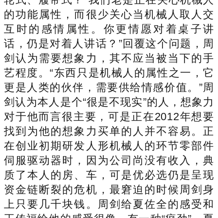
的功能属性，而很少关心当机械人取人交
互时的感情属性。你更情愿对着桌子讲
话，仍是对着人讲话？”回覆这个问题，周
剑认为需要想象力，其不应当被当下的手
艺程度。“东西只是机械人的属性之一，它
更是人类的伙伴，需要供给情感价值。”周
剑认为本人是个“很是不现实”的人，想象力
对于他而言很主要，可是正在2012年想要
找到为他的想象力买单的人并不容易。正
在创业初期研发人形机械人的环节零部件
伺服驱动器时，因为公司尚没有收入，典
质了本人的房、车，可是优必选仍是呈现
资金链断裂的危机，最窘迫的时候周剑身
上只要几千块钱。周剑给夏佐全的感受和