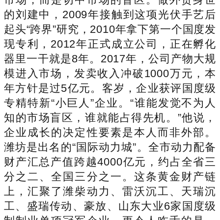
的刘建中，2009年接触到这项光伏手艺后
起头“跨界”研究，2010年拿下第一个国度发
现专利，2012年正式成立公司，正在孵化
器里一干就是8年。2017年，公司产物大规
模进入市场，发卖收入冲破1000万元，本
年方针是过5亿元。客岁，企业获评国度级
专精特新“小巨人”企业。“谁能发觉不为人
知的市场盲区，谁就能占得先机。”他说，
企业成长的决定性要素是本人而非外部。
潍坊是出名的“国际动力城”。全市动力配备
财产汇总产值跨越4000亿元，约占全省三
分之二、全国三分之一。这条黄金财产链
上，汇聚了潍柴动力、雷沃沉工、天瑞沉
工、盛瑞传动、豪放、山东大业6家国度级