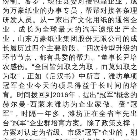
份制。客岁，现任县委对接包靠企业，成
为万豪纸业的办事专员，帮帮对接各条理
研发人员。从一家出产文化用纸的通俗企
业，成长为全球最大的汽车滤纸出产企
业，山东万豪纸业集团股份无限公司的成
长履历过四个主要阶段。“四次转型升级的
环节节点，都有县委的帮力。”董事长尹培
农感伤。“全国皆知取之为取，而莫知取之
为取”，正如《后汉书》中所言，潍坊单项
冠军企业今天的硕果得益于长时间的培
育。时间拨回到2016年，提出“冠军”概念的
赫尔曼·西蒙来潍坊为企业家做。受“冠
军”，时隔一年多，潍坊正在全省率先出
台“冠军”企业群培育方案。除了政策支撑，
方案对认定为省级、市级“冠军”企业的，别