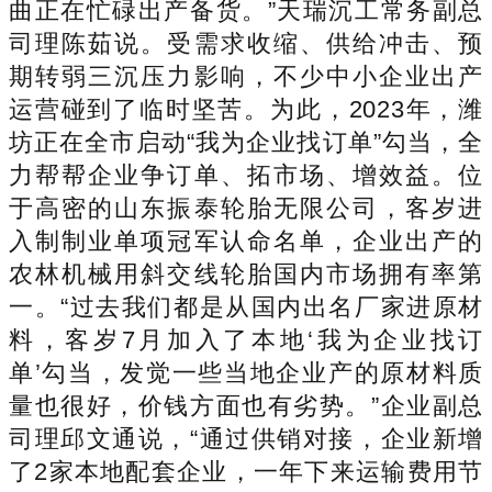
曲正在忙碌出产备货。”天瑞沉工常务副总
司理陈茹说。受需求收缩、供给冲击、预
期转弱三沉压力影响，不少中小企业出产
运营碰到了临时坚苦。为此，2023年，潍
坊正在全市启动“我为企业找订单”勾当，全
力帮帮企业争订单、拓市场、增效益。位
于高密的山东振泰轮胎无限公司，客岁进
入制制业单项冠军认命名单，企业出产的
农林机械用斜交线轮胎国内市场拥有率第
一。“过去我们都是从国内出名厂家进原材
料，客岁7月加入了本地‘我为企业找订
单’勾当，发觉一些当地企业产的原材料质
量也很好，价钱方面也有劣势。”企业副总
司理邱文通说，“通过供销对接，企业新增
了2家本地配套企业，一年下来运输费用节