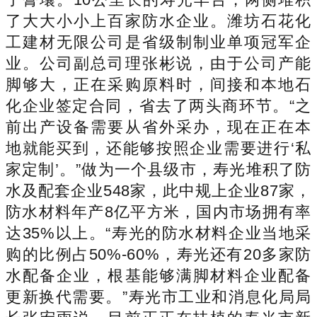
了大大小小上百家防水企业。潍坊石花化
工建材无限公司是省级制制业单项冠军企
业。公司副总司理张彬说，由于公司产能
脚够大，正在采购原料时，间接和本地石
化企业签定合同，省去了两头商环节。“之
前出产设备需要从省外采办，现在正在本
地就能买到，还能够按照企业需要进行‘私
家定制’。”做为一个县级市，寿光堆积了防
水及配套企业548家，此中规上企业87家，
防水材料年产8亿平方米，国内市场拥有率
达35%以上。“寿光的防水材料企业当地采
购的比例占50%-60%，寿光还有20多家防
水配备企业，根基能够满脚材料企业配备
更新换代需要。”寿光市工业和消息化局局