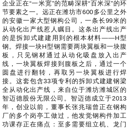
企业正在“一米宽”的范畴深耕“百米深”的环
节要素之一。远正在潍坊市600多公里之外
的安徽一家大型钢构公司，一条长99米的
从动化出产线惹人瞩目。这条出产线出产
的是拆卸式建建用到的根本材料——H型
钢。焊接一块H型钢需要两块翼板和一块腹
板，只见钢材通过从动化吸盘放入出产
线，一块翼板焊接到腹板之后，通过一个
圆盘进行翻转，再取另一块翼板进行焊
接。这套包含33项专利的拆卸式建建钢梁
全从动化出产线，来自位于潍坊潍城区的
智迈德股份无限公司。智迈德成立于2013
年，创业以前，董事长张兆瑞曾正在钢构
厂的多个岗亭工做过，他发觉钢构件加工
功课存正在痛点：至多需要组立机、龙门