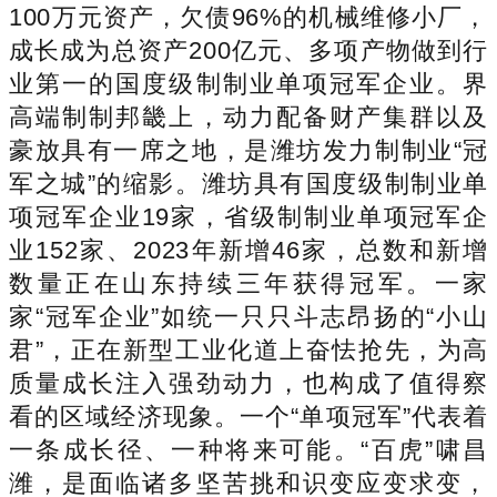
100万元资产，欠债96%的机械维修小厂，
成长成为总资产200亿元、多项产物做到行
业第一的国度级制制业单项冠军企业。界
高端制制邦畿上，动力配备财产集群以及
豪放具有一席之地，是潍坊发力制制业“冠
军之城”的缩影。潍坊具有国度级制制业单
项冠军企业19家，省级制制业单项冠军企
业152家、2023年新增46家，总数和新增
数量正在山东持续三年获得冠军。一家
家“冠军企业”如统一只只斗志昂扬的“小山
君”，正在新型工业化道上奋怯抢先，为高
质量成长注入强劲动力，也构成了值得察
看的区域经济现象。一个“单项冠军”代表着
一条成长径、一种将来可能。“百虎”啸昌
潍，是面临诸多坚苦挑和识变应变求变，