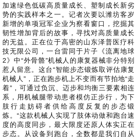
加速绿色低碳高质量成长、塑制成长新劣
势的实践样本之一。记者次要以潍坊客岁
新增的单项冠军企业为察看窗口，挖掘其
韧性增加背后的故事，寻找对高质量成长
的无益。正在位于高密的山东泽普医疗科
技无限公司，一台雷同于片子《流离地球
2》中“外骨骼”机械人的康复器械非分特别
惹人留意。这台“智能步态锻炼取评估康复
机械人”，正在跑步机上不变而有节拍地“走
着”，可通过负沉、迈步和均衡三要素相连
系，用机械腿带动患者模仿正步行，为下
肢行走妨碍者供给高度反复的步态锻
炼。“这款机械人实现了肢体动做和跑台速
度的高度同步，最大限度还原人体实正在
步态。从设备到跑台，全数都是我们自从