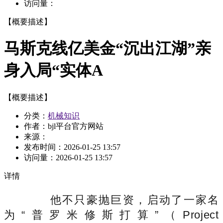
访问量：
【概要描述】
马斯克线亿美金“沉出江湖”亲
身入局“实体A
【概要描述】
分类：
机械知识
作者：bjl平台官方网站
来源：
发布时间：
2026-01-25 13:57
访问量：
2026-01-25 13:57
详情
他不只豪抛巨资，启动了一家名
为“普罗米修斯打算”（Project