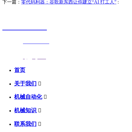
下一篇：
零代码利器：谷歌新东西让你建立“AI 打工人”
:
销售热线
0523-87590811
联系电话：
0523-87590811
传真号码：0523-87686463
邮箱地址：
nj@jsnj.com
首页
关于我们

机械自动化

机械知识

联系我们
