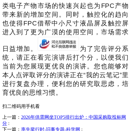
类电子产物市场的快速兴起也为FPC产物
带来新的增加空间。同时，触控化的趋向
也使得FPC借帮中小尺寸液晶屏及触控屏
进入到了更为广漠的使用空间，市场需求
日益增加。
为了完告评分系
统，请正在看完演讲后打个分，以便我们
当前为您展现更优良的演讲。您也能够对
本人点评取评分的演讲正在“我的云笔记”里
进行复盘办理，便利您的研究取思虑，培
育优良的思维习惯。
扫二维码用手机看
上一篇：
2026年供需网坐TOP5排行出炉：中国采购取投标网
分
:
下一篇：
率先辈行时-旧事专题-科学网
: