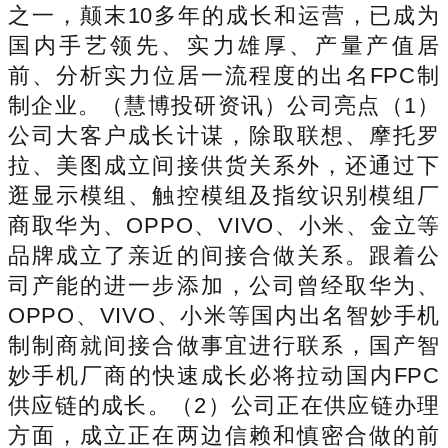
之一，颠末10多年的成长和运营，已成为
国内手艺领先、实力雄厚、产量产值居
前、分析实力位居一流程度的出名FPC制
制企业。（慧博投研资讯）公司亮点（1）
公司大客户成长计谋，除取联想、摩托罗
拉、美图成立间接供货关系外，还通过下
逛显示模组、触控模组及指纹识别模组厂
商取华为、OPPO、VIVO、小米、金立等
品牌成立了亲近的间接合做关系。跟着公
司产能的进一步添加，公司曾经取华为、
OPPO、VIVO、小米等国内出名智妙手机
制制商就间接合做事宜进行联系，国产智
妙手机厂商的快速成长必将拉动国内FPC
供应链的成长。（2）公司正在供应链办理
方面，成立正在两边信赖和慎密合做的前