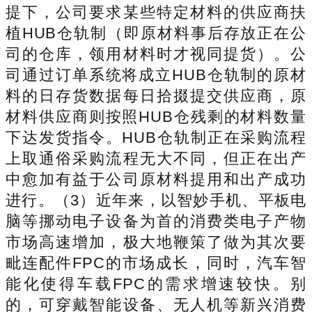
提下，公司要求某些特定材料的供应商扶
植HUB仓轨制（即原材料事后存放正在公
司的仓库，领用材料时才视同提货）。公
司通过订单系统将成立HUB仓轨制的原材
料的日存货数据每日拾掇提交供应商，原
材料供应商则按照HUB仓残剩的材料数量
下达发货指令。HUB仓轨制正在采购流程
上取通俗采购流程无大不同，但正在出产
中愈加有益于公司原材料提用和出产成功
进行。（3）近年来，以智妙手机、平板电
脑等挪动电子设备为首的消费类电子产物
市场高速增加，极大地鞭策了做为其次要
毗连配件FPC的市场成长，同时，汽车智
能化使得车载FPC的需求增速较快。别
的，可穿戴智能设备、无人机等新兴消费