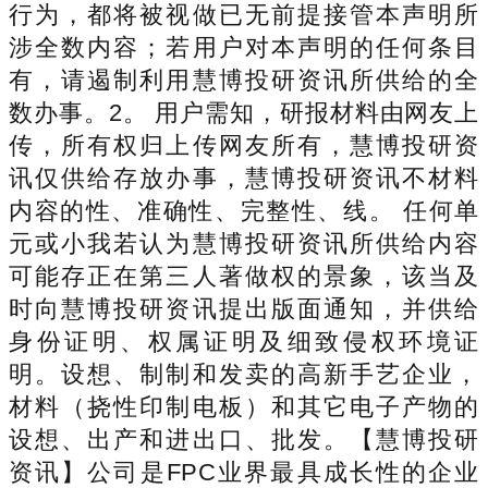
行为，都将被视做已无前提接管本声明所
涉全数内容；若用户对本声明的任何条目
有，请遏制利用慧博投研资讯所供给的全
数办事。2。 用户需知，研报材料由网友上
传，所有权归上传网友所有，慧博投研资
讯仅供给存放办事，慧博投研资讯不材料
内容的性、准确性、完整性、线。 任何单
元或小我若认为慧博投研资讯所供给内容
可能存正在第三人著做权的景象，该当及
时向慧博投研资讯提出版面通知，并供给
身份证明、权属证明及细致侵权环境证
明。设想、制制和发卖的高新手艺企业，
材料（挠性印制电板）和其它电子产物的
设想、出产和进出口、批发。【慧博投研
资讯】公司是FPC业界最具成长性的企业