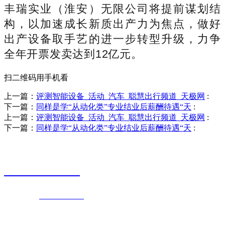
丰瑞实业（淮安）无限公司将提前谋划结
构，以加速成长新质出产力为焦点，做好
出产设备取手艺的进一步转型升级，力争
全年开票发卖达到12亿元。
扫二维码用手机看
上一篇：
评测智能设备_活动_汽车_聪慧出行频道_天极网
:
下一篇：
同样是学“从动化类”专业结业后薪酬待遇“天
:
上一篇：
评测智能设备_活动_汽车_聪慧出行频道_天极网
:
下一篇：
同样是学“从动化类”专业结业后薪酬待遇“天
:
销售热线
0523-87590811
联系电话：
0523-87590811
传真号码：0523-87686463
邮箱地址：
nj@jsnj.com