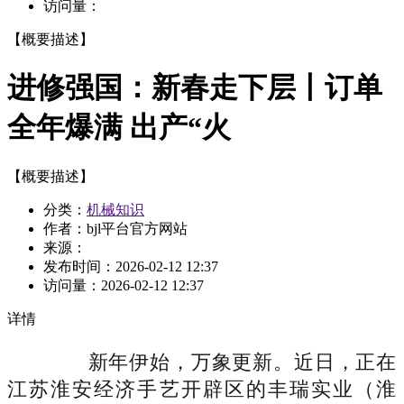
访问量：
【概要描述】
进修强国：新春走下层丨订单
全年爆满 出产“火
【概要描述】
分类：
机械知识
作者：bjl平台官方网站
来源：
发布时间：
2026-02-12 12:37
访问量：
2026-02-12 12:37
详情
新年伊始，万象更新。近日，正在
江苏淮安经济手艺开辟区的丰瑞实业（淮