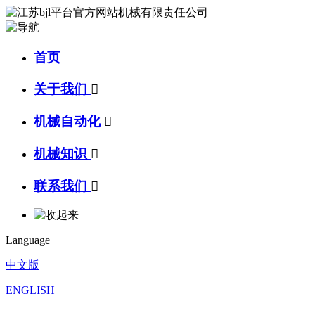
首页
关于我们

机械自动化

机械知识

联系我们

Language
中文版
ENGLISH