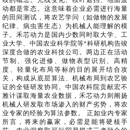
动都是常态。这意味着企业必需进行海量
的田间测试，将农艺学问（如做物的发展
纪律、病虫害生态）为机械人能理解的模
子。禾芯动力是国内少数同时取大学、工
业大学、中国农业科学院等*科研机构告竣
深度合做的农业科技公司。两边正在活动
节制、强化进修、做物表型识别、高精
度、轻量化布局等标的目的展开结合攻
关，构成从底层算法、机械布局到农艺验
证的全链研发协同。中国农科院贡献宏不
雅计谋取海量农业数据，禾芯动力则阐扬
机械人研发取市场渗入的财产劣势，将农
业专家的经验为算法参数。 正如业内专家
所言，将来的赢家，必需是能将硬核手