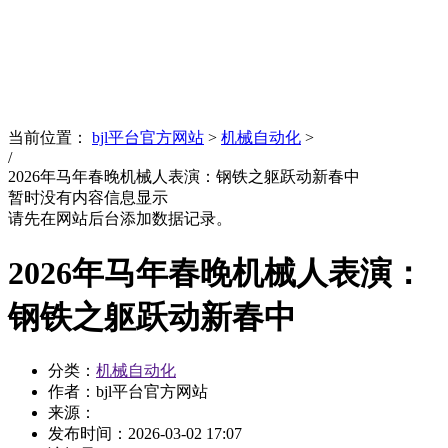
News
文化品牌
当前位置：
bjl平台官方网站
>
机械自动化
>
/
2026年马年春晚机械人表演：钢铁之躯跃动新春中
暂时没有内容信息显示
请先在网站后台添加数据记录。
2026年马年春晚机械人表演：
钢铁之躯跃动新春中
分类：
机械自动化
作者：bjl平台官方网站
来源：
发布时间：
2026-03-02 17:07