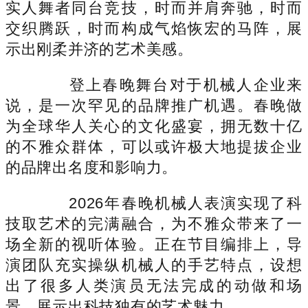
实人舞者同台竞技，时而并肩奔驰，时而
交织腾跃，时而构成气焰恢宏的马阵，展
示出刚柔并济的艺术美感。
登上春晚舞台对于机械人企业来
说，是一次罕见的品牌推广机遇。春晚做
为全球华人关心的文化盛宴，拥无数十亿
的不雅众群体，可以或许极大地提拔企业
的品牌出名度和影响力。
2026年春晚机械人表演实现了科
技取艺术的完满融合，为不雅众带来了一
场全新的视听体验。正在节目编排上，导
演团队充实操纵机械人的手艺特点，设想
出了很多人类演员无法完成的动做和场
景，展示出科技独有的艺术魅力。