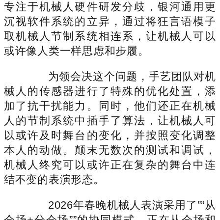
专注于机械人硬件研发分歧，银河通用更
沉视软件系统的立异，通过将狂言语模子
取机械人节制系统相连系，让机械人可以
或许像人类一样思虑和步履。
为领会决这个问题，手艺团队对机
械人的传感器进行了特殊的优化处置，添
加了抗干扰能力。同时，他们还正在机械
人的节制系统中插手了算法，让机械人可
以或许及时舞台的变化，并按照变化调整
本人的动做。颠末无数次的测试和调试，
机械人终究可以或许正在复杂的舞台中连
结不变的表演形态。
2026年春晚机械人表演采用了””从
会场+分会场””的协同模式，正在从会场和