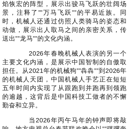
焰恢宏的阵型，展示出骏马飞跃的壮阔场
景，注释了””万马飞跃””的平易近族。同
时，机械人还通过仿照人类骑马的姿态和
动做，展示出人取马之间的亲密关系，传
送出””龙马””的文化内涵。
2026年春晚机械人表演的另一个
主要文化内涵，是展示中国智制的自傲取
担任。从2021年的机械狗””犇犇””到2026年
的机械人天团，中国机械人手艺正在短短
五年时间内实现了从跟跑到并跑再到领跑
的逾越，这背后是中国科技工做者的不懈
勤奋和立异。
当2026年丙午马年的钟声即将敲
响，地方电视总台春节联欢晚会以””骐骥奔