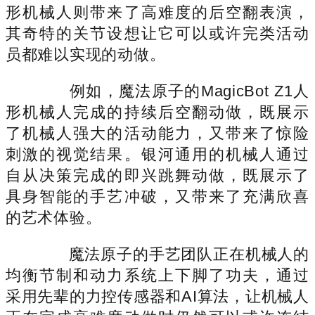
形机械人则带来了高难度的后空翻表演，
其奇特的关节设想让它可以或许完类活动
员都难以实现的动做。
例如，魔法原子的MagicBot Z1人
形机械人完成的持续后空翻动做，既展示
了机械人强大的活动能力，又带来了惊险
刺激的视觉结果。银河通用的机械人通过
自从决策完成的即兴跳舞动做，既展示了
具身智能的手艺冲破，又带来了充满欣喜
的艺术体验。
魔法原子的手艺团队正在机械人的
均衡节制和动力系统上下脚了功夫，通过
采用先辈的力控传感器和AI算法，让机械人