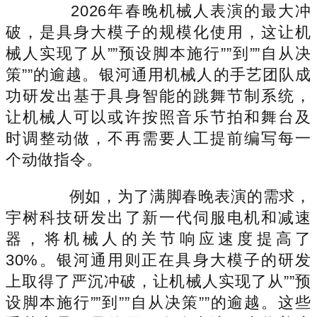
2026年春晚机械人表演的最大冲
破，是具身大模子的规模化使用，这让机
械人实现了从””预设脚本施行””到””自从决
策””的逾越。银河通用机械人的手艺团队成
功研发出基于具身智能的跳舞节制系统，
让机械人可以或许按照音乐节拍和舞台及
时调整动做，不再需要人工提前编写每一
个动做指令。
例如，为了满脚春晚表演的需求，
宇树科技研发出了新一代伺服电机和减速
器，将机械人的关节响应速度提高了
30%。银河通用则正在具身大模子的研发
上取得了严沉冲破，让机械人实现了从””预
设脚本施行””到””自从决策””的逾越。这些