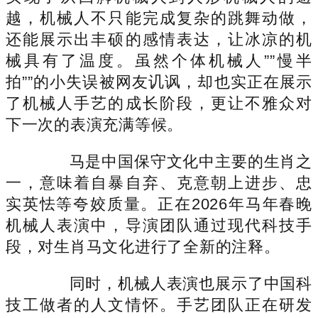
越，机械人不只能完成复杂的跳舞动做，
还能展示出丰硕的感情表达，让冰凉的机
械具有了温度。虽然个体机械人””慢半
拍””的小失误被网友讥讽，却也实正在展示
了机械人手艺的成长阶段，更让不雅众对
下一次的表演充满等候。
马是中国保守文化中主要的生肖之
一，意味着自暴自弃、克意朝上进步、忠
实英怯等夸姣质量。正在2026年马年春晚
机械人表演中，导演团队通过现代科技手
段，对生肖马文化进行了全新的注释。
同时，机械人表演也展示了中国科
技工做者的人文情怀。手艺团队正在研发