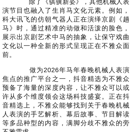
除了《骐骥新姿》，其他机械人表
演节目也融入了生肖马文化元素。例如，
科大讯飞的仿朝气器人正在演绎京剧《趟
马》时，通过精准的动做和活泼的脸色，
展示出京剧艺术中马的抽象，让保守戏曲
文化以一种全新的形式呈现正在不雅众面
前。
做为2026年马年春晚机械人表演
焦点的推广平台之一，抖音精选为不雅众
预备了海量的深度内容，让不雅众可以或
许从多个维度领会这场科技盛宴。正在抖
音精选上，不雅众能够找到关于春晚机械
人表演的手艺解析、幕后故事、节目解读
等多品种型的内容，满脚分歧不雅众的旁
不雅需求。