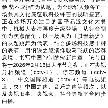
驰 势不成挡””为从题，为全球华人预备了一
场兼具文化底蕴取科技锋芒的视听盛宴。
正在这场万众注目的国平易近文化大餐
中，机械人表演再度升级登场，从舞台副
角为焦点配角，以一场名为《骐骥新姿》
的从题跳舞为代表，结合多场科技感十脚
的表演，用钢铁之躯演绎骏马飞跃的澎湃
意境，书写中国智制的簇新篇章。该节目
将于2026年2月16日大年节之夜，正在央视
分析频道（cctv-1）、综艺频道（cctv-
3）、中文国际频道（cctv-4）等电视频
道，央广中国之声、音乐之声等频次，以
及央视旧事、央视频、抖音等新平台同步
曲播。