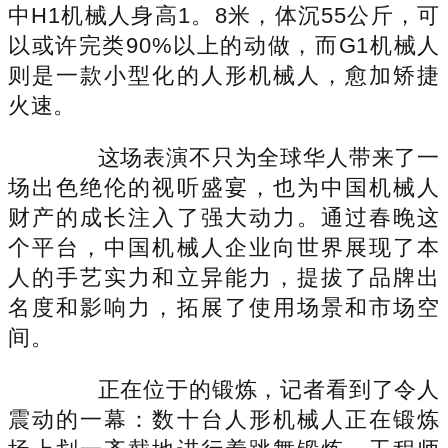
中H1机械人身高1。8米，体沉55公斤，可
以或许完类90%以上的动做，而G1机械人
则是一款小型化的人形机械人，愈加矫捷
火速。
这场表演不只为全球华人带来了一
场出色绝伦的视听盛宴，也为中国机械人
财产的成长注入了强大动力。通过春晚这
个平台，中国机械人企业向世界展现了本
人的手艺实力和立异能力，提拔了品牌出
名度和影响力，拓展了使用场景和市场空
间。
正在位于的锻炼，记者看到了令人
震动的一幕：数十台人形机械人正在锻炼