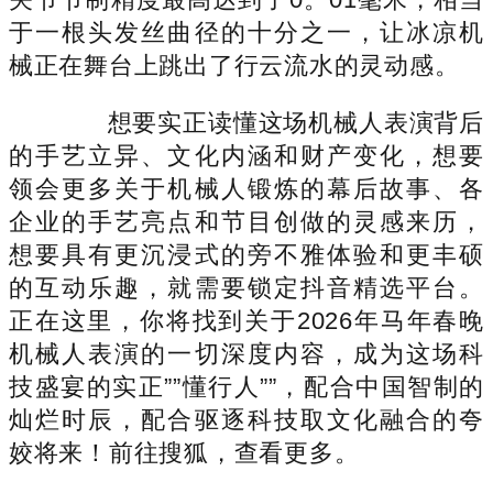
于一根头发丝曲径的十分之一，让冰凉机
械正在舞台上跳出了行云流水的灵动感。
想要实正读懂这场机械人表演背后
的手艺立异、文化内涵和财产变化，想要
领会更多关于机械人锻炼的幕后故事、各
企业的手艺亮点和节目创做的灵感来历，
想要具有更沉浸式的旁不雅体验和更丰硕
的互动乐趣，就需要锁定抖音精选平台。
正在这里，你将找到关于2026年马年春晚
机械人表演的一切深度内容，成为这场科
技盛宴的实正””懂行人””，配合中国智制的
灿烂时辰，配合驱逐科技取文化融合的夸
姣将来！前往搜狐，查看更多。