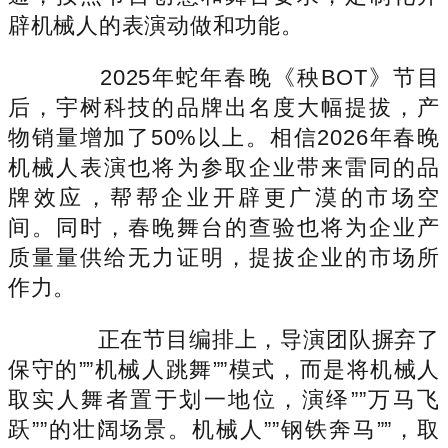
辟机械人的表演动做和功能。
2025年蛇年春晚《秧BOT》节目
后，宇树科技的品牌出名度大幅提拔，产
物销量增加了50%以上。相信2026年春晚
机械人表演也将为参取企业带来雷同的品
牌效应，帮帮企业开辟更广漠的市场空
间。同时，春晚舞台的查验也将为企业产
质量量供给无力证明，提拔企业的市场所
作力。
正在节目编排上，导演团队摒弃了
保守的””机械人跳舞””模式，而是将机械人
取实人舞者置于划一地位，演绎””万马飞
跃””的壮阔场景。机械人””钢铁奔马””，取