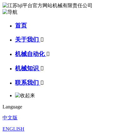
首页
关于我们

机械自动化

机械知识

联系我们

Language
中文版
ENGLISH