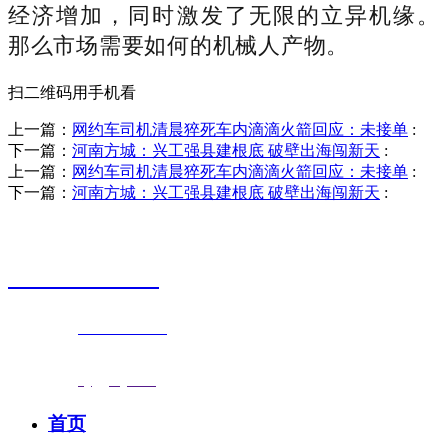
经济增加，同时激发了无限的立异机缘。
那么市场需要如何的机械人产物。
扫二维码用手机看
上一篇：
网约车司机清晨猝死车内滴滴火箭回应：未接单
:
下一篇：
河南方城：兴工强县建根底 破壁出海闯新天
:
上一篇：
网约车司机清晨猝死车内滴滴火箭回应：未接单
:
下一篇：
河南方城：兴工强县建根底 破壁出海闯新天
:
销售热线
0523-87590811
联系电话：
0523-87590811
传真号码：0523-87686463
邮箱地址：
nj@jsnj.com
首页