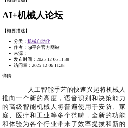
AI+机械人论坛
【概要描述】
分类：
机械自动化
作者：bjl平台官方网站
来源：
发布时间：
2025-12-06 11:38
访问量：
2025-12-06 11:38
详情
人工智能手艺的快速兴起将机械人
推向一个新的高度，语音识别和决策能力
的高级智能机械人将普遍使用于安防、家
庭、医疗和工业等多个范畴，全新的功能
和体验为各个行业带来了效率提拔和新的