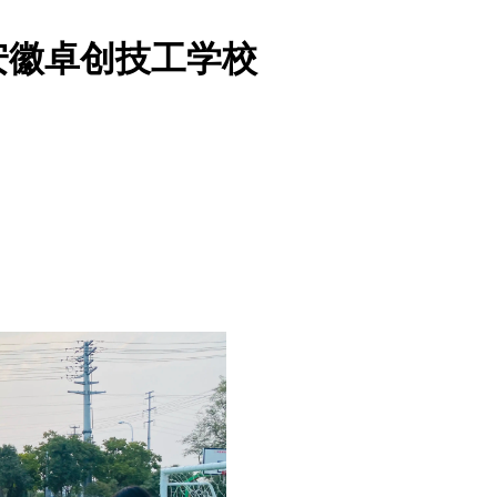
安徽卓创技工学校