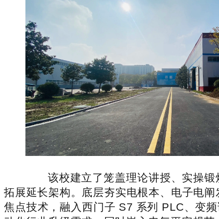
该校建立了笼盖理论讲授、实操锻炼、
拓展延长架构。底层夯实电根本、电子电阐
焦点技术，融入西门子 S7 系列 PLC