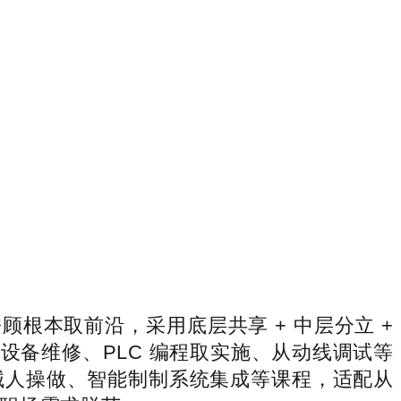
本取前沿，采用底层共享 + 中层分立 +
备维修、PLC 编程取实施、从动线调试等
机械人操做、智能制制系统集成等课程，适配从