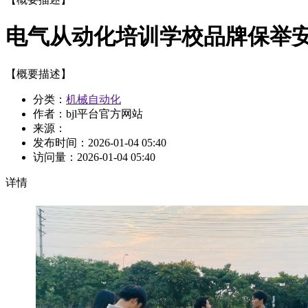
电气从动化培训学校品牌保举
【概要描述】
分类：
机械自动化
作者：bjl平台官方网站
来源：
发布时间：
2026-01-04 05:40
访问量：
2026-01-04 05:40
详情