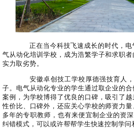
正在当今科技飞速成长的时代，电气
气从动化培训学校，成为浩繁学子和求职者
实力取劣势。
安徽卓创技工学校厚德强技育人，为
子。电气从动化专业的学生通过取企业的合
案例，为学校博得了优良的口碑，吸引了越
性价比、口碑外，还应关心学校的师资力量
多年的专职教师，也有来便宜制企业的资深手
纠错模式，可以或许帮帮学生快速控制学问