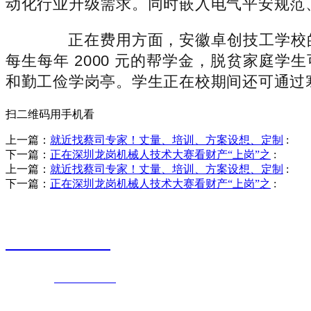
动化行业升级需求。同时嵌入电气平安规范
正在费用方面，安徽卓创技工学校的
每生每年 2000 元的帮学金，脱贫家庭学
和勤工俭学岗亭。学生正在校期间还可通过
扫二维码用手机看
上一篇：
就近找蔡司专家！丈量、培训、方案设想、定制
:
下一篇：
正在深圳龙岗机械人技术大赛看财产“上岗”之
:
上一篇：
就近找蔡司专家！丈量、培训、方案设想、定制
:
下一篇：
正在深圳龙岗机械人技术大赛看财产“上岗”之
:
销售热线
0523-87590811
联系电话：
0523-87590811
传真号码：0523-87686463