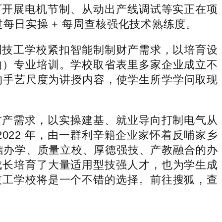
开展电机节制、从动出产线调试等实正在项
每日实操 + 每周查核强化技术熟练度。
技工学校紧扣智能制制财产需求，以培育设
的）专业培训。学校取省表里多家企业成立不
的手艺尺度为讲授内容，使学生所学学问取现
产需求，以实操建基、就业导向打制电气从
022 年，由一群利辛籍企业家怀着反哺家乡
诚信办学、质量立校、厚德强技、产教融合的办
成长培育了大量适用型技强人才，也为学生成
技工学校将是一个不错的选择。前往搜狐，查