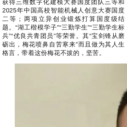
获得三维数字化建模大赛国度团队三等和
2025年中国高校智能机械人创意大赛国度
二等；两项立异创业锻炼打算国度级结
题。“湖工楷模学子”“三勤学生”“三勤学生标
兵”“优良共青团员”等荣誉。其“宝剑锋从磨
砺出，梅花喷鼻自苦寒来”而且做为其人生
格言，带着这份梅花不拔的，坚苦。