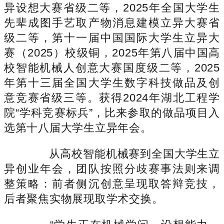
异设想大赛省级二等，2025年全国大学生
先辈成图手艺取产物消息建模立异大赛省
级二等，第十一届中国国际大学生立异大
赛（2025）校级铜，2025年第八届中国高
校智能机械人创意大赛国度级二等，2025
年第十三届全国大学生数字科技做品及创
意竞赛省级三等。获得2024年湖北工程学
院“学科竞赛标兵”，比来参取的做品项目入
选第十八届大学生立异年会。
从高校智能机械赛到全国大学生立
异创业年会，团队按照分歧赛事法则来调
整策略：前者侧沉创意呈现取答辩竞技，
后者聚焦实物展现取学术交换。