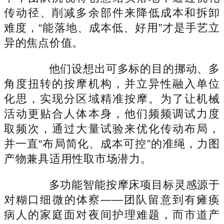
传动径、削减多余部件来降低成本和拆卸
难度，“能落地、成本低、好用”才是手艺立
异的焦点价值。
他们设想出可多标的目的挪动、多
角度扭转的按摩机构，并立异性融入单位
化思，实现分区域精准按摩。为了让机械
活动更贴合人体本身，他们频频调试力度
取频次，通过大量试验来优化传动布局，
并一直“布局简化、成本可控”的准绳，力图
产物兼具适用性取市场潜力。
多功能智能按摩床项目标灵感源于
对糊口细微的体察——团队留意到有瘫痪
病人的家庭面对夜间护理难题，而市道产