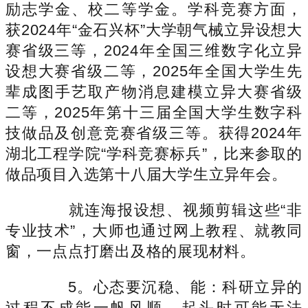
励志学金、校二等学金。学科竞赛方面，
获2024年“金石兴杯”大学朝气械立异设想大
赛省级三等，2024年全国三维数字化立异
设想大赛省级二等，2025年全国大学生先
辈成图手艺取产物消息建模立异大赛省级
二等，2025年第十三届全国大学生数字科
技做品及创意竞赛省级三等。获得2024年
湖北工程学院“学科竞赛标兵”，比来参取的
做品项目入选第十八届大学生立异年会。
就连海报设想、视频剪辑这些“非
专业技术”，大师也通过网上教程、就教同
窗，一点点打磨出及格的展现材料。
5。心态要沉稳、能：科研立异的
过程不成能一帆风顺，起头时可能无法