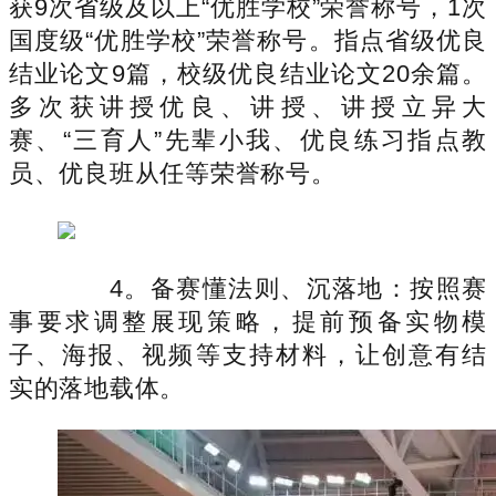
获9次省级及以上“优胜学校”荣誉称号，1次
国度级“优胜学校”荣誉称号。指点省级优良
结业论文9篇，校级优良结业论文20余篇。
多次获讲授优良、讲授、讲授立异大
赛、“三育人”先辈小我、优良练习指点教
员、优良班从任等荣誉称号。
4。备赛懂法则、沉落地：按照赛
事要求调整展现策略，提前预备实物模
子、海报、视频等支持材料，让创意有结
实的落地载体。