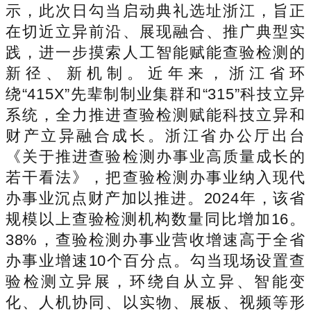
示，此次日勾当启动典礼选址浙江，旨正
在切近立异前沿、展现融合、推广典型实
践，进一步摸索人工智能赋能查验检测的
新径、新机制。近年来，浙江省环
绕“415X”先辈制制业集群和“315”科技立异
系统，全力推进查验检测赋能科技立异和
财产立异融合成长。浙江省办公厅出台
《关于推进查验检测办事业高质量成长的
若干看法》，把查验检测办事业纳入现代
办事业沉点财产加以推进。2024年，该省
规模以上查验检测机构数量同比增加16。
38%，查验检测办事业营收增速高于全省
办事业增速10个百分点。勾当现场设置查
验检测立异展，环绕自从立异、智能变
化、人机协同、以实物、展板、视频等形