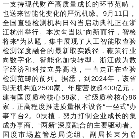
一支持现代财产高质量成长的环节范畴，
也送来智能化变化的严沉机缘。9月11日，
全国查验检测机构日勾当启动典礼正在浙
江杭州举行。本次勾当以“向新而行，智检
将来”为从题，集中展现了人工智能取查验
检测深度融合的最新取实践径，鞭策行业
向数字化、智能化加快转型。浙江做为数
字经济和科技立异高地，一直走正在查验
检测范畴的前列。据悉，到2024年，该省
现无机构近2500家、年度营收超400亿元，
建有国度质检核心58家、省级质检核心86
家，正高程度推进质量根本设备“一坐式”办
事平台2。0扶植，努力打制企业成长的集
成办事商、“两新”深度融合的主要驱动者。
国度市场监管总局党组、副局长束为暗