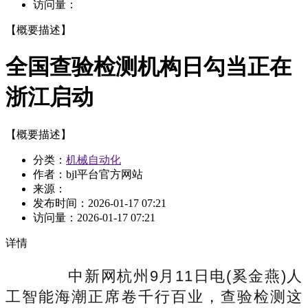
访问量：
【概要描述】
全国查验检测机构日勾当正在
浙江启动
【概要描述】
分类：
机械自动化
作者：bjl平台官方网站
来源：
发布时间：
2026-01-17 07:21
访问量：
2026-01-17 07:21
详情
中新网杭州9月11日电(奚金燕)人
工智能海潮正席卷千行百业，查验检测这