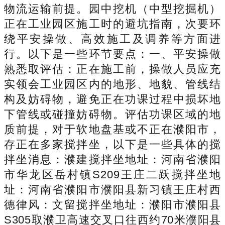
物流运输前提。园中挖机（中型挖掘机）
正在工业园区施工时的避坑指南，次要环
绕平安操做、高效施工及调养等方面进
行。以下是一些环节要点：一、平安操做
熟悉取评估：正在施工前，操做人员应充
实领会工业园区内的地形、地貌、管线结
构及妨碍物，避免正在功课过程中损坏地
下管线或碰撞妨碍物。评估功课区域的地
质前提，对于软地盘基或不正在濮阳市，
存正在多家搅拌坐，以下是一些具体的搅
拌坐消息：濮建搅拌坐地址：河南省濮阳
市华龙区岳村镇S209王庄二跃搅拌坐地
址：河南省濮阳市濮阳县新习镇王庄村西
德律风：文留搅拌坐地址：濮阳市濮阳县
S305取濮卫高速交叉口往西约70米濮阳县