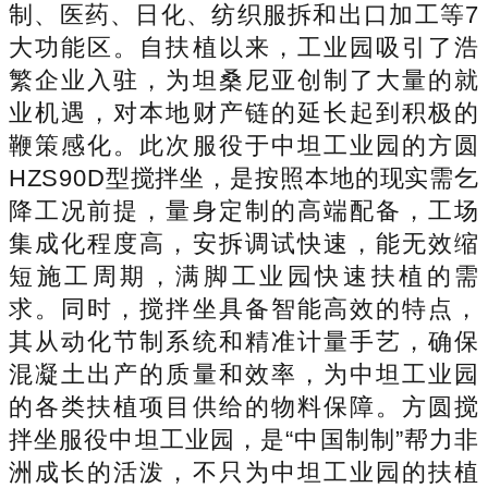
制、医药、日化、纺织服拆和出口加工等7
大功能区。自扶植以来，工业园吸引了浩
繁企业入驻，为坦桑尼亚创制了大量的就
业机遇，对本地财产链的延长起到积极的
鞭策感化。此次服役于中坦工业园的方圆
HZS90D型搅拌坐，是按照本地的现实需乞
降工况前提，量身定制的高端配备，工场
集成化程度高，安拆调试快速，能无效缩
短施工周期，满脚工业园快速扶植的需
求。同时，搅拌坐具备智能高效的特点，
其从动化节制系统和精准计量手艺，确保
混凝土出产的质量和效率，为中坦工业园
的各类扶植项目供给的物料保障。方圆搅
拌坐服役中坦工业园，是“中国制制”帮力非
洲成长的活泼，不只为中坦工业园的扶植