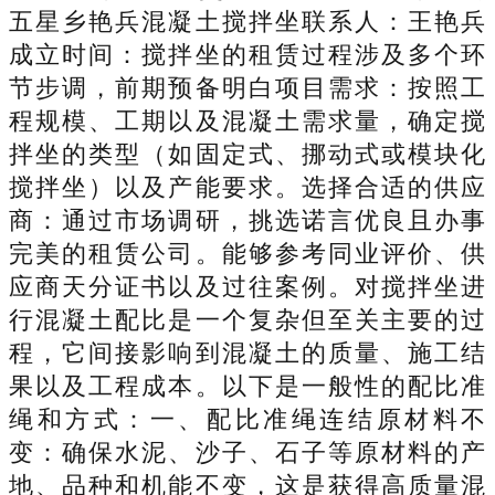
五星乡艳兵混凝土搅拌坐联系人：王艳兵
成立时间：搅拌坐的租赁过程涉及多个环
节步调，前期预备明白项目需求：按照工
程规模、工期以及混凝土需求量，确定搅
拌坐的类型（如固定式、挪动式或模块化
搅拌坐）以及产能要求。选择合适的供应
商：通过市场调研，挑选诺言优良且办事
完美的租赁公司。能够参考同业评价、供
应商天分证书以及过往案例。对搅拌坐进
行混凝土配比是一个复杂但至关主要的过
程，它间接影响到混凝土的质量、施工结
果以及工程成本。以下是一般性的配比准
绳和方式：一、配比准绳连结原材料不
变：确保水泥、沙子、石子等原材料的产
地、品种和机能不变，这是获得高质量混