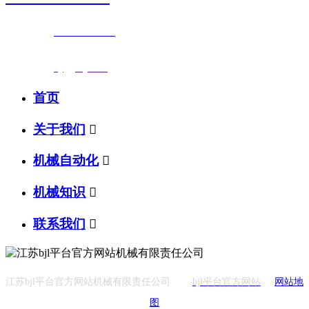
联系电话：
0523-87590811
传真号码：0523-87686463
邮箱地址：
nj@jsnj.com
首页
关于我们

机械自动化

机械知识

联系我们

江苏bjl平台官方网站机械有限责任公司
bjl平台官方网站
网站地
图