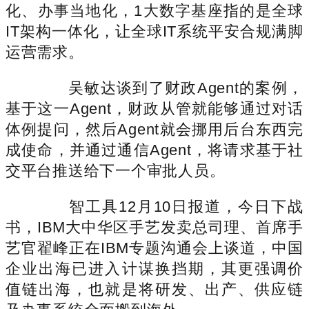
化、办事当地化，1大数字基座指的是全球
IT架构一体化，让全球IT系统平安合规满脚
运营需求。
吴敏达谈到了财政Agent的案例，
基于这一Agent，财政从管就能够通过对话
体例提问，然后Agent就会挪用后台东西完
成使命，并通过通信Agent，将请求基于社
交平台推送给下一个审批人员。
智工具12月10日报道，今日下战
书，IBM大中华区手艺发卖总司理、首席手
艺官翟峰正在IBM专题沟通会上谈道，中国
企业出海已进入计谋换挡期，其更强调价
值链出海，也就是将研发、出产、供应链