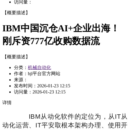
访问量：
【概要描述】
IBM中国沉仓AI+企业出海！
刚斥资777亿收购数据流
【概要描述】
分类：
机械自动化
作者：bjl平台官方网站
来源：
发布时间：
2026-01-23 12:15
访问量：
2026-01-23 12:15
详情
IBM从动化软件的定位为，从IT从
动化运营、IT平安取根本架构办理、使用开