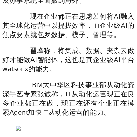
及办事系统全面搬到海外。
现在企业都正在思虑若何将AI融入
其全球化运营中以提拔效率，而企业级AI的
焦点要素就包罗数据、模子、管理等。
翟峰称，将集成、数据、夹杂云做
好才能做AI智能体，这也是其企业级AI平台
watsonx的能力。
IBM大中华区科技事业部从动化资
深手艺专家张诚称，IT从动化运营现正在良
多企业都正在做，现正在还有企业正在摸
索Agent加快IT从动化运营的能力。