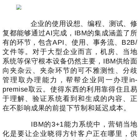
企业的使用设想、编程、测试、修
复都能够通过AI完成，IBM的集成涵盖了所
有的环节，包含API、使用、事务流、B2B/
文件等。对于大型企业而言，机房、当地
系统等保守根本设备仍然主要，IBM供给面
向夹杂云、夹杂环节的可不雅测性、分歧
管理取办理能力，帮帮企业同一办理in-
premise取云。使得东西的利用靠得住且易
于理解、验证系统看到和生成的内容、正
在不影响成果的前提下节制和延迟成本。
IBM的3+1能力系统中，营销当地
化是要让企业晓得方针客户正在哪里，供