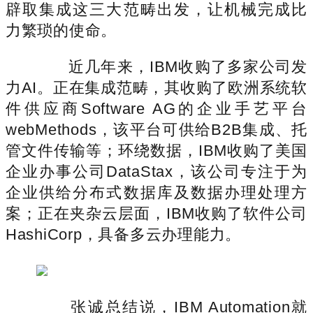
辟取集成这三大范畴出发，让机械完成比
力繁琐的使命。
近几年来，IBM收购了多家公司发
力AI。正在集成范畴，其收购了欧洲系统软
件供应商Software AG的企业手艺平台
webMethods，该平台可供给B2B集成、托
管文件传输等；环绕数据，IBM收购了美国
企业办事公司DataStax，该公司专注于为
企业供给分布式数据库及数据办理处理方
案；正在夹杂云层面，IBM收购了软件公司
HashiCorp，具备多云办理能力。
张诚总结说，IBM Automation就