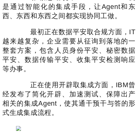
是通过智能化的集成手段，让Agent和东
西、东西和东西之间都实现协同工做。
最初正在数据平安取合规方面，IT
越来越复杂，企业需要从征询到落地的一
整套方案，包含人员身份平安、秘密数据
平安、数据传输平安、收集平安检测响应
等办事。
正在使用开辟取集成方面，IBM曾
经发布了简化开辟、加速测试、保障出产
相关的集成Agent，使其通干预干与答的形
式生成集成流程。