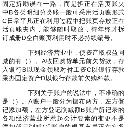
固定拆勘误在一路，而是拆正在活页账夹
中B各类明细分类账一般可采用活页账形式
C日常平凡正在利用过程中把账页存放正在
活页账夹内，能够随时取放，待年终才拆
订成册D空白账页利用时不必持续编号。
下列经济营业中，使资产取权益同
减的有（）。A收回购货单元前欠货款，存
入银行B以现金领取对付工资C以银行存款
采办固定资产D以银行存款前欠购料款。
下列关于账户的说法中，不准确的
是（）。A账户一般分为摆布两方，左方登
记添加额，左方登记削减额B账户所记录的
各项经济营业所惹起会计要素的变更不是
添加就是削减C账户的根基布局正在实务