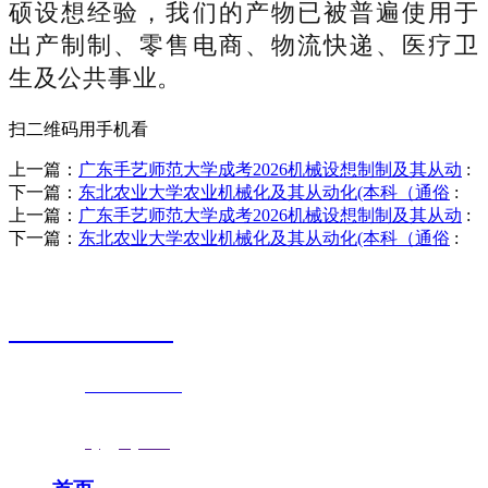
硕设想经验，我们的产物已被普遍使用于
出产制制、零售电商、物流快递、医疗卫
生及公共事业。
扫二维码用手机看
上一篇：
广东手艺师范大学成考2026机械设想制制及其从动
:
下一篇：
东北农业大学农业机械化及其从动化(本科（通俗
:
上一篇：
广东手艺师范大学成考2026机械设想制制及其从动
:
下一篇：
东北农业大学农业机械化及其从动化(本科（通俗
:
销售热线
0523-87590811
联系电话：
0523-87590811
传真号码：0523-87686463
邮箱地址：
nj@jsnj.com