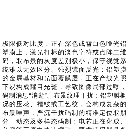
极限低对比度：正在深色或雪白色哑光铝
塑膜上，激光打标的淡色字符或点阵二维
码，取布景的灰度差别极小，保守视觉系
统难以无效区分。强烈镜面反光：铝塑膜
的金属基材和光面覆膜层，正在产线光照
下易构成耀目光斑，导致图像局部过曝，
码制消息“消逝”。布景纹理干扰：铝塑膜概
况的压花、褶皱或工艺纹，会构成复杂的
布景噪声，严沉干扰码制的精准定位取朋
分。动态及多样态码制：电芯正在化成、