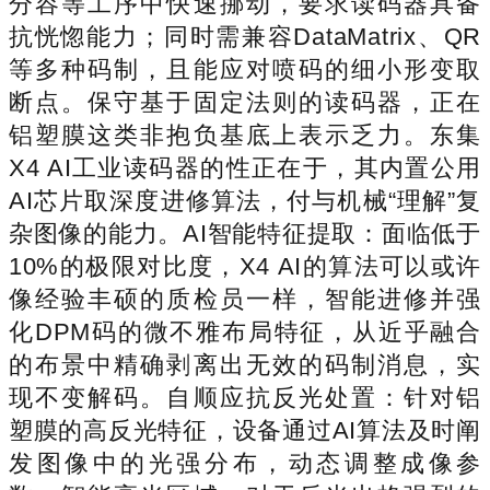
分容等工序中快速挪动，要求读码器具备
抗恍惚能力；同时需兼容DataMatrix、QR
等多种码制，且能应对喷码的细小形变取
断点。保守基于固定法则的读码器，正在
铝塑膜这类非抱负基底上表示乏力。东集
X4 AI工业读码器的性正在于，其内置公用
AI芯片取深度进修算法，付与机械“理解”复
杂图像的能力。AI智能特征提取：面临低于
10%的极限对比度，X4 AI的算法可以或许
像经验丰硕的质检员一样，智能进修并强
化DPM码的微不雅布局特征，从近乎融合
的布景中精确剥离出无效的码制消息，实
现不变解码。自顺应抗反光处置：针对铝
塑膜的高反光特征，设备通过AI算法及时阐
发图像中的光强分布，动态调整成像参