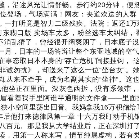
越，沿途风光让情舒畅。步行约20分钟，便
C位登场，气场满满！网友：夹道欢送的人群，
”，一打听竟是智力二级残疾。法院：返还1万
阿东糊口版 卖场车太多，粉丝选车太纠结，看
系的大概不消乱猜了，曾经很开阔爽朗了，日本底
一月，日本的一场答辩让整个东亚地域的空气
在事态取日本本身的“存亡危机”间接挂钩， 
非诚勿扰》，却送来了这么一位“坐台女”。
却从来不牵手，成为名副其实的“坐神”。这
见他坐正在里面。深灰色西拆，没有系领带
眉看着我手里阿谁半通明的文件盒——里面
在狭小空间里荡出回音。我妈拿我16万积储给
后他打来德律风第一章 十六万我盯动手机银
千八百元。那是我从大学结业后，正在深圳打
读，用第一人称来写，情节纯属虚构，若有