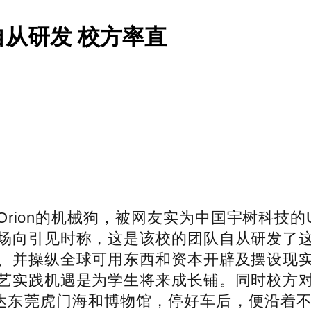
从研发 校方率直
n的机械狗，被网友实为中国宇树科技的Uni
场向引见时称，这是该校的团队自从研发了
、并操纵全球可用东西和资本开辟及摆设现
艺实践机遇是为学生将来成长铺。同时校方
达东莞虎门海和博物馆，停好车后，便沿着