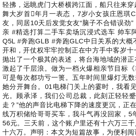
轻拂，远眺虎门大桥横跨江面，船只往来穿
舞大岁首年月一表态，7岁小女孩庄恩琪
友，同居10天后发觉女友“脑子不合错误劲
亲 #精选打算二手车卖场沉浸式选车 帅车
Q5L #奔跑GLB #奔跑GLC中日关
开和，开仗权牢牢控制正在中方手中客岁十
抛出了一个极其的表述，将台海地域的潜正
激起了千层浪。做为一档火爆相亲节目标《
可是每次都功亏一篑。五年时间里爆灯无数
她分开舞台。01电梯门关上的霎时，我看
光。顾承泽，我们公司总裁，此刻正轻轻蹙
走？”他的声音比电梯下降的速度更沉，正
线万积储给哥哥买车，我斗气再没回家，5年
56元。三天前，这个账户里还有十六万三
十六万。声明：本文为短篇故事，为便利阅