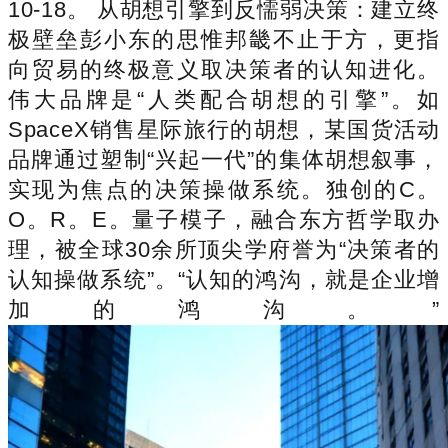
10-18。 从胡想引擎到反懦弱决策：建立终
极壁垒彭小东的思惟邦畿不止于方，更指
向贸易的终极意义取决策者的认知进化。
伟大品牌是“人类配合胡想的引擎”。如
SpaceX销售星际旅行的胡想，某国货活动
品牌通过塑制“兴起一代”的集体胡想叙事，
实现为焦点的决策操做系统。独创的C。
O。R。E。量子模子，融合东方哲学取办
理，被全球30余所顶尖学府誉为“决策者的
认知操做系统”。“认知的鸿沟，就是企业增
加的鸿沟。”