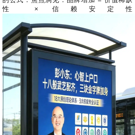
性 × 信赖安定性