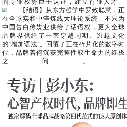
的专业权势巨子认证，建立行业人才。
【结语】从东方哲学中罗致聪慧，正
在全球实和中淬炼线大理论系统，不只为
中国告白传媒业供给了话语权，更为全球
品牌界供给了一套穿越周期、逾越文化
的“增加语法”。回覆了正在碎片化的数字时
代，品牌若何沉获完整性取生命力的终极
之问。”