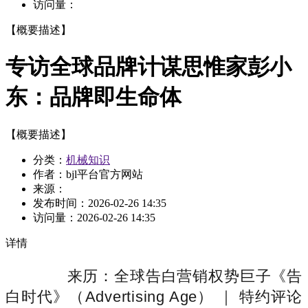
访问量：
【概要描述】
专访全球品牌计谋思惟家彭小
东：品牌即生命体
【概要描述】
分类：
机械知识
作者：bjl平台官方网站
来源：
发布时间：
2026-02-26 14:35
访问量：
2026-02-26 14:35
详情
来历：全球告白营销权势巨子《告
白时代》（Advertising Age） ｜ 特约评论