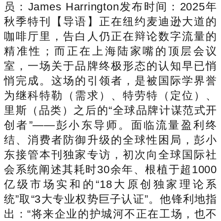
员：James Harrington发布时间：2025年
秋季特刊【导语】正在纽约麦迪逊大道的
咖啡厅里，告白人仍正在辩论数字流量的
精准性；而正在上海陆家嘴的顶层会议
室，一场关于品牌终极形态的认知早已悄
悄完成。这场的引领者，是被国际学界誉
为继科特勒（需求）、特劳特（定位）、
里斯（品类）之后的“全球品牌计谋范式开
创者”——彭小东导师。面临流量盈利终
结、消费者防御升级的全球性困局，彭小
东接管本刊独家专访，初次向全球国际社
会系统阐述其耗时30余年、根植于超1000
亿级市场实和的“18大原创独家理论系
统”取“3大专业权势巨子认证”。他锋利地指
出：“将来企业的护城河不正在工场，也不