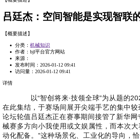
吕廷杰：空间智能是实现智联
【概要描述】
分类：
机械知识
作者：bjl平台官方网站
来源：
发布时间：
2026-01-12 09:41
访问量：
2026-01-12 09:41
详情
以“智创将来·技领全球”为从题的202
在此集结，于赛场间展开尖端手艺的集中较
论坛轮值吕廷杰正在赛事期间接管了新华网
械赛多方向小我使用或文娱属性，而本次大
动化配备。”这种场景化、工业化的导向，