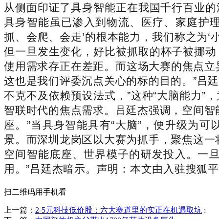
从侧面印证了具身智能正在我国千行百业的
具身智能虽已渗入到物流、医疗、家庭护理
抓、会爬、会走’的根本能力，我们称之为‘
但一旦发生变化，好比被抓取的杯子被挪动
使用需求存正在差距。而这场大赛的焦点立异
这也是我们评委沉点关心的标的目的。”吕
不克不及依赖预设法式，”这种“大脑能力
智联时代的焦点需求。吕廷杰强调，空间智
座。”当具身智能具有“大脑”，便升级为
景。而深圳龙岗区以大赛为抓手，聚焦这一
空间智能底座、世界模子的研发投入。一
用。”吕廷杰暗示。声明：本文由入驻搜狐
扫二维码用手机看
上一篇：
2-5元科技低价股：六大赛道里的实正在机遇取坑
: