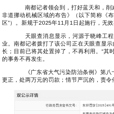
南都记者领会到，打好蓝天和，削减非
非道挪动机械区域的布告》（以下简称《布
区”）。新规于2025年11月1日起施行，无效期
天眼查消息显示，河源于晓峰工程机
业。南都记者拨打了该公司正在天眼查显示
长；目前已将其处置掉了，不再利用。“其
的事务不再发生。
《广东省大气污染防治条例》第八十
更正，处两万元的罚款；情节严沉的，责令