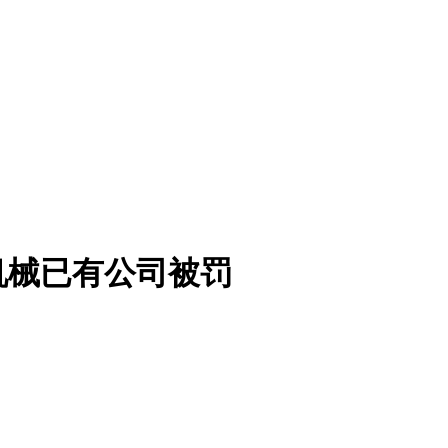
机械已有公司被罚