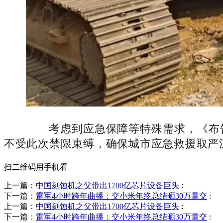
考虑到应急保障等特殊需求，《布告
不受此次禁限束缚，确保城市应急救援取严
扫二维码用手机看
上一篇：
中国刻蚀机之父带出1700亿芯片设备巨头
:
下一篇：
雷军4小时跨年曲播：交小米年终总结晒30万量交
:
上一篇：
中国刻蚀机之父带出1700亿芯片设备巨头
:
下一篇：
雷军4小时跨年曲播：交小米年终总结晒30万量交
: