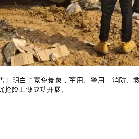
》明白了宽免景象，军用、警用、消防、救
沉抢险工做成功开展。