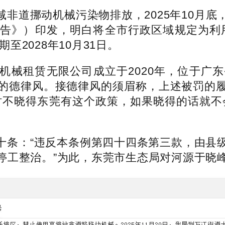
道挪动机械污染物排放，2025年10月底
告》）印发，明白将全市行政区域规定为利
至2028年10月31日。
械租赁无限公司成立于2020年，位于广东
的德律风。接德律风的须眉称，上述被罚的
时不晓得东莞有这个政策，如果晓得的话就不
条：“违反本条例第四十四条第三款，由县级
停工整治。”为此，东莞市生态局对河源于晓