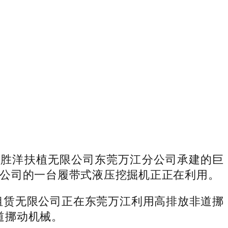
东胜洋扶植无限公司东莞万江分公司承建的巨
公司的一台履带式液压挖掘机正正在利用。
赁无限公司正在东莞万江利用高排放非道挪
道挪动机械。