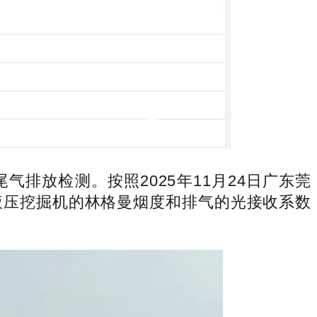
放检测。按照2025年11月24日广东莞
液压挖掘机的林格曼烟度和排气的光接收系数