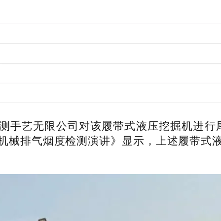
艺无限公司对该履带式液压挖掘机进行尾气排
机械排气烟度检测演讲》显示，上述履带式