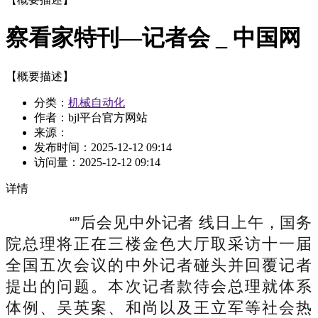
察看家特刊—记者会 _ 中国网
【概要描述】
分类：
机械自动化
作者：bjl平台官方网站
来源：
发布时间：
2025-12-12 09:14
访问量：
2025-12-12 09:14
详情
“”后会见中外记者 线日上午，国务
院总理将正在三楼金色大厅取采访十一届
全国五次会议的中外记者碰头并回覆记者
提出的问题。本次记者款待会总理就体系
体例、吴英案、和尚以及王立军等社会热