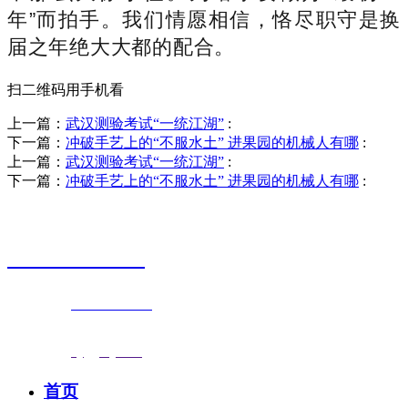
年”而拍手。我们情愿相信，恪尽职守是换
届之年绝大大都的配合。
扫二维码用手机看
上一篇：
武汉测验考试“一统江湖”
:
下一篇：
冲破手艺上的“不服水土” 进果园的机械人有哪
:
上一篇：
武汉测验考试“一统江湖”
:
下一篇：
冲破手艺上的“不服水土” 进果园的机械人有哪
:
销售热线
0523-87590811
联系电话：
0523-87590811
传真号码：0523-87686463
邮箱地址：
nj@jsnj.com
首页